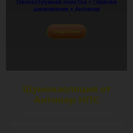
Пескоструйная очистка + Горячее
цинкование + Антикор
Подробнее
Шумоизоляция от
Антикор НПС
Помимо антикоррозийной
обработки, наша компания также