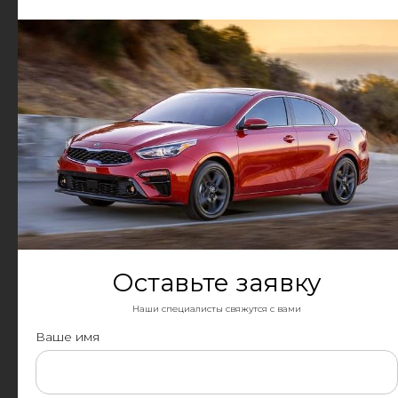
персонализированные
решения для максимальной
эффективности
Качественные
материалы
Мы используем только
сертифицированные
антикоррозийные составы и
материалы высокого качества
для восстановления кузов
Оставьте заявку
Быстрота и надежность
Наши специалисты свяжутся с вами
Мы ценим ваше время и
Ваше имя
гарантируем быстрое
выполнение работ без
потери качества