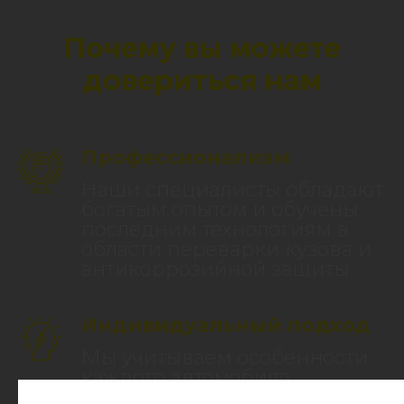
Почему вы можете
довериться нам
Профессионализм
Наши специалисты обладают
богатым опытом и обучены
последним технологиям в
области переварки кузова и
антикоррозийной защиты
Индивидуальный подход
Мы учитываем особенности
каждого автомобиля,
разрабатывая